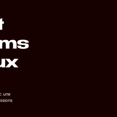
t
lms
ux
c une
ussions