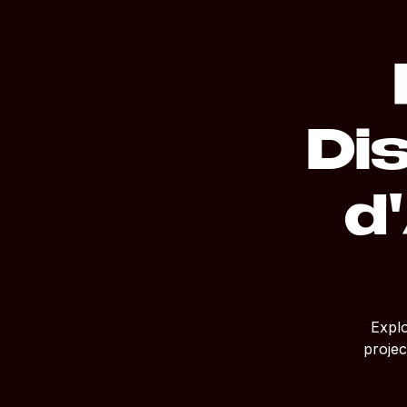
Di
d
Explo
projec